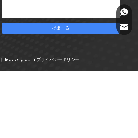
+86-18
info@ya
提出する
ート
leadong.com
プライバシーポリシー