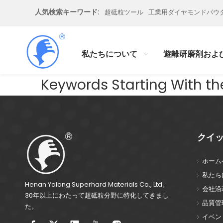
人気検索キーワード:
超砥粒ツール
工業用ダイヤモンドパウ
私たちについて
遊離研磨剤およ
Keywords Starting With the
クイ
ホーム
私たち
Henan Yalong Superhard Materials Co., Ltd。
会社沿
30年以上にわたって超砥粒分野に特化してきまし
品質管
た。
イベン