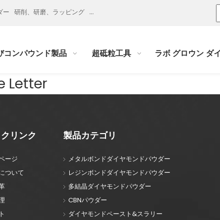
ダー
研削、研磨、ラッピング
ダイヤモンドペーストおよびスラリー
PDC
びコンパウンド製品
超砥粒工具
ラボ グロウン ダ
 Letter
ックリンク
製品カテゴリ
ページ
メタルボンドダイヤモンドパウダー
について
レジンボンドダイヤモンドパウダー
革
多結晶ダイヤモンドパウダー
理
CBNパウダー
ト
ダイヤモンドペースト&スラリー